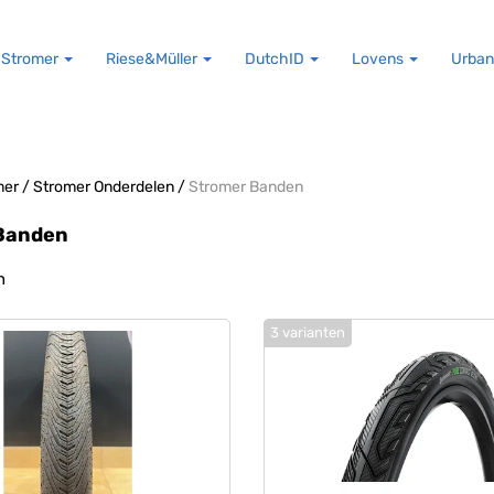
Stromer
Riese&Müller
DutchID
Lovens
Urban
mer
/
Stromer Onderdelen
/
Stromer Banden
Banden
n
3 varianten