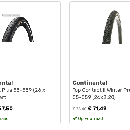
ental
Continental
 Plus 55-559 (26 x
Top Contact II Winter 
art
55-559 (26x2.20)
57,50
€ 71,49
€ 75,40
raad
Op voorraad