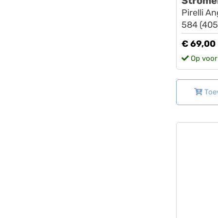
Strome
Pirelli A
584 (40
€ 69,00
Op voor
Toe