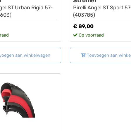
r
Stromer
ngel ST Urban Rigid 57-
Pirelli Angel ST Sport 5
5603)
(403785)
€ 89,00
raad
Op voorraad
voegen aan winkelwagen
Toevoegen aan wink