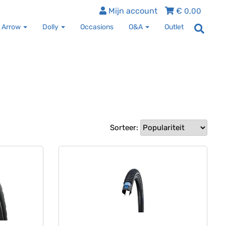
Mijn account
€
0,00
 Arrow
Dolly
Occasions
O&A
Outlet
Sorteer: