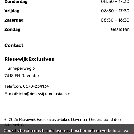
08:30 - 17:30
Donderdag
08:30 - 17:30
Vrijdag
08:30 - 16:30
Zaterdag
Gesloten
Zondag
Contact
Riesewijk Exclusives
Hunneperweg 3
7418 EH
Deventer
Telefoon:
0570-234134
E-mail:
info@riesewijkexclusives.nl
© 2026 Riesewijk Exclusives e-bikes Deventer. Ondersteund door
SitePack ®
Cookies helpen ons bij het leveren, beschermen en verbeteren van
Winkel in e-bikes in Deventer, gespecialiseerd in Stromer,