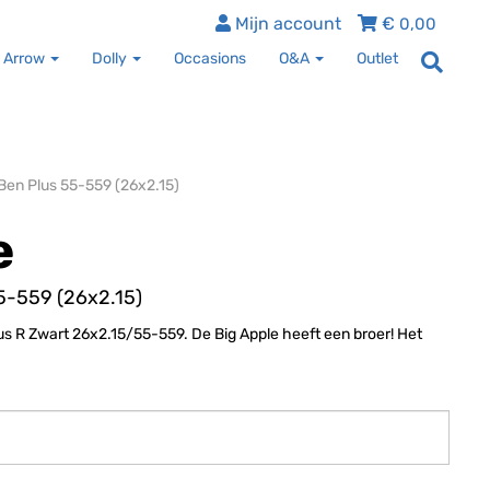
Mijn account
€
0,00
 Arrow
Dolly
Occasions
O&A
Outlet
Ben Plus 55-559 (26x2.15)
e
5-559 (26x2.15)
s R Zwart 26x2.15/55-559. De Big Apple heeft een broer! Het