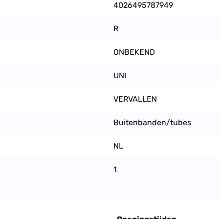
4026495787949
R
ONBEKEND
UNI
VERVALLEN
Buitenbanden/tubes
NL
1