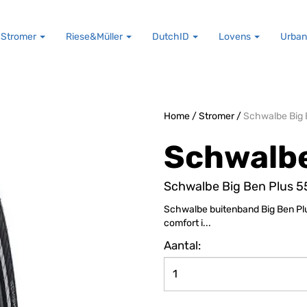
Stromer
Riese&Müller
DutchID
Lovens
Urban
Home
/
Stromer
/
Schwalbe Big 
Schwalb
Schwalbe Big Ben Plus 5
Schwalbe buitenband Big Ben Plu
comfort i...
Aantal: