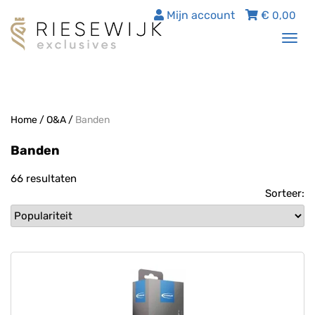
Mijn account
€
0,00
Tog
nav
Home
/
O&A
/
Banden
Banden
66 resultaten
Sorteer: