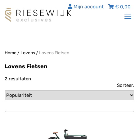
Mijn account
€
0,00
Tog
nav
Home
/
Lovens
/
Lovens Fietsen
Lovens Fietsen
2 resultaten
Sorteer: