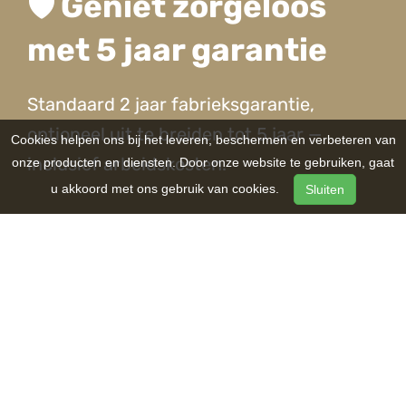
🛡️ Geniet zorgeloos
met 5 jaar garantie
Standaard 2 jaar fabrieksgarantie,
optioneel uit te breiden tot 5 jaar —
Cookies helpen ons bij het leveren, beschermen en verbeteren van
inclusief arbeidskosten.
onze producten en diensten. Door onze website te gebruiken, gaat
u akkoord met ons gebruik van cookies.
Sluiten