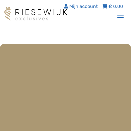
Mijn account
€
0,00
Tog
nav