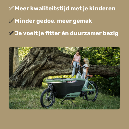
✅ Meer kwaliteitstijd met je kinderen
✅
Minder gedoe, meer gemak
✅
Je voelt je fitter én duurzamer bezig