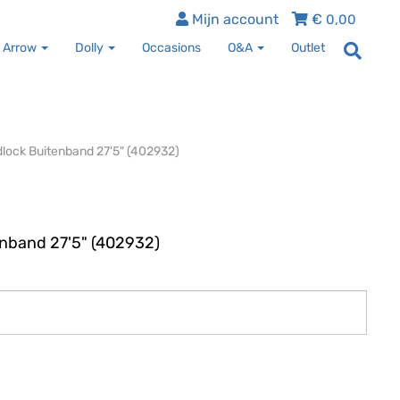
Mijn account
€
0,00
 Arrow
Dolly
Occasions
O&A
Outlet
dlock Buitenband 27'5" (402932)
enband 27'5" (402932)