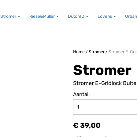
Stromer
Riese&Müller
DutchID
Lovens
Urban
Home
/
Stromer
/
Stromer E-Gri
Stromer
Stromer E-Gridlock Buit
Aantal:
€ 39,00