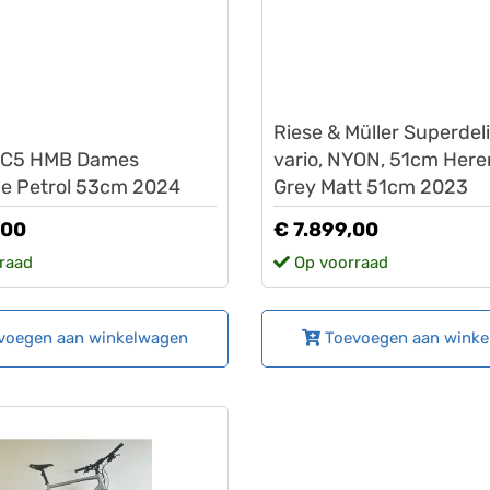
Riese & müller
Riese & Müller Superdel
e C5 HMB Dames
vario, NYON, 51cm Here
e Petrol 53cm 2024
Grey Matt 51cm 2023
,00
€ 7.899,00
raad
Op voorraad
voegen aan winkelwagen
Toevoegen aan wink