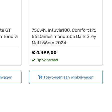
Riese & müller
Riese & Müller Nevo4 GT vario,
ite GT
750wh, Intuvia100, Comfort kit,
n Tundra
56 Dames monotube Dark Grey
Matt 56cm 2024
€ 4.499,00
Op voorraad
elwagen
Toevoegen aan winkelwagen