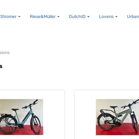
Stromer
Riese&Müller
DutchID
Lovens
Urban
sions
s