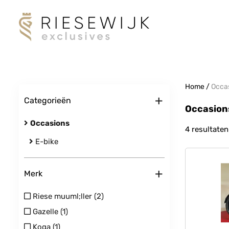
Home
/
Occa
+
Categorieën
Occasion
Occasions
4 resultaten
E-bike
+
Merk
Riese muuml;ller (2)
Gazelle (1)
Koga (1)