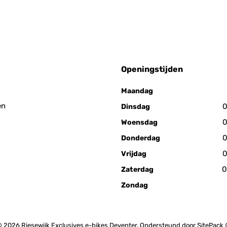
Openingstijden
Maandag
en
0
Dinsdag
0
Woensdag
0
Donderdag
0
Vrijdag
0
Zaterdag
Zondag
 2026 Riesewijk Exclusives e-bikes Deventer. Ondersteund door
SitePack