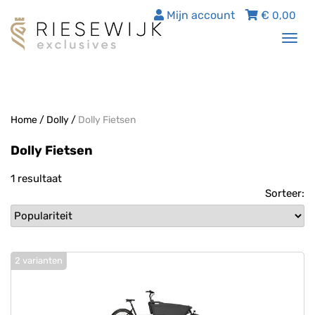
Mijn account
€
0,00
Tog
nav
Home
/
Dolly
/
Dolly Fietsen
Dolly Fietsen
1 resultaat
Sorteer:
2 varianten