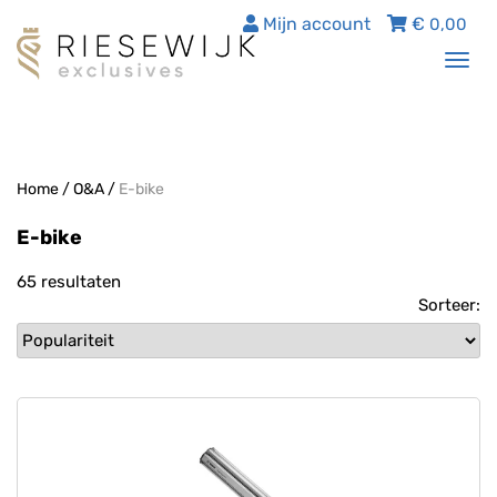
Mijn account
€
0,00
Tog
nav
Home
/
O&A
/
E-bike
E-bike
65 resultaten
Sorteer: