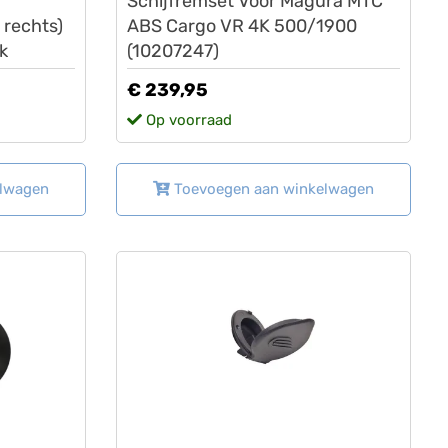
Schijfremset Voor Magura MTC
 rechts)
ABS Cargo VR 4K 500/1900
k
(10207247)
€ 239,95
Op voorraad
elwagen
Toevoegen aan winkelwagen