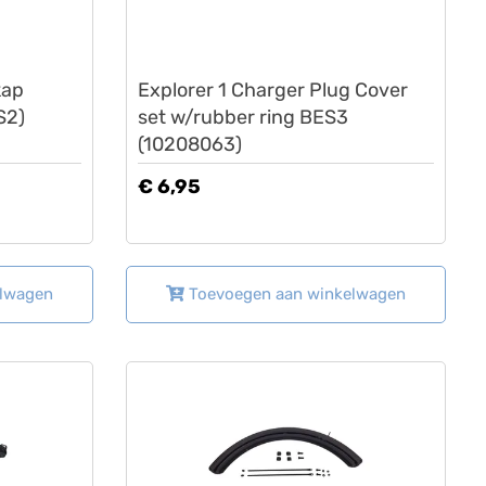
Lovens
kap
Explorer 1 Charger Plug Cover
S2)
set w/rubber ring BES3
(10208063)
€ 6,95
elwagen
Toevoegen aan winkelwagen