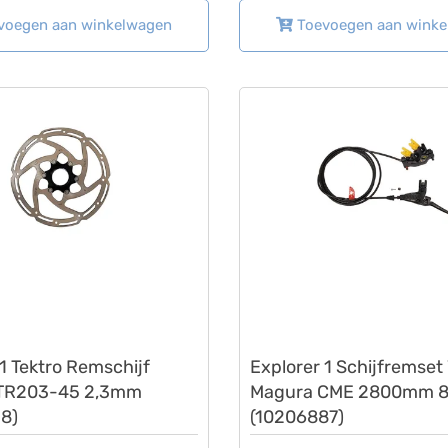
voegen aan winkelwagen
Toevoegen aan wink
Lovens
1 Tektro Remschijf
Explorer 1 Schijfremset
TR203-45 2,3mm
Magura CME 2800mm 8
8)
(10206887)