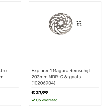
Lovens
ktro
Explorer 1 Magura Remschijf
mm
203mm MDR-C 6-gaats
(10206904)
€ 27,99
Op voorraad