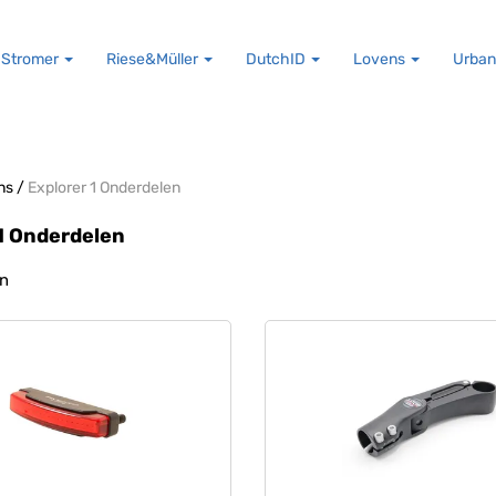
Stromer
Riese&Müller
DutchID
Lovens
Urban
ns
/
Explorer 1 Onderdelen
1 Onderdelen
en