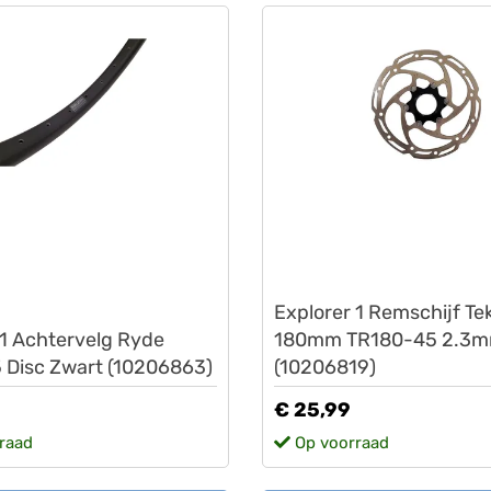
Lovens
Explorer 1 Remschijf Te
 1 Achtervelg Ryde
180mm TR180-45 2.3
 Disc Zwart (10206863)
(10206819)
€ 25,99
raad
Op voorraad