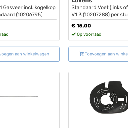
Lovens
1 Gasveer incl. kogelkop
Standaard Voet (links of
ndaard (10206795)
V1.3 (10207288) per stu
€ 15,00
raad
Op voorraad
voegen aan winkelwagen
Toevoegen aan wink