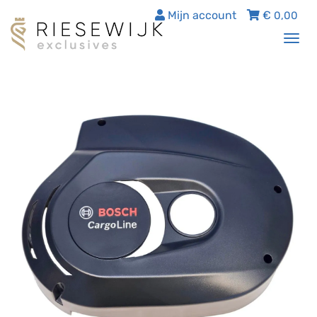
Mijn account
€
0,00
Tog
nav