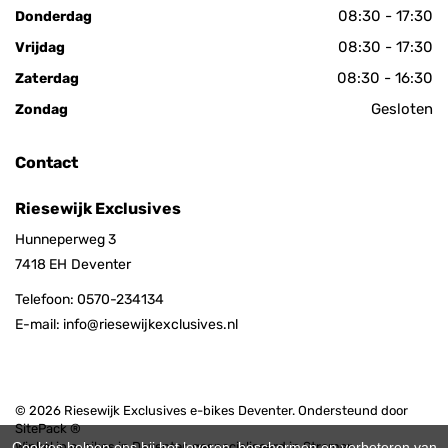
08:30 - 17:30
Donderdag
08:30 - 17:30
Vrijdag
08:30 - 16:30
Zaterdag
Gesloten
Zondag
Contact
Riesewijk Exclusives
Hunneperweg 3
7418 EH
Deventer
Telefoon:
0570-234134
E-mail:
info@riesewijkexclusives.nl
© 2026 Riesewijk Exclusives e-bikes Deventer. Ondersteund door
SitePack ®
Winkel in e-bikes in Deventer, gespecialiseerd in Stromer,
Cookies helpen ons bij het leveren, beschermen en verbeteren van