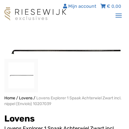
Mijn account
€
0,00
Tog
nav
Home
/
Lovens
/
Lovens Explorer 1 Spaak Achterwiel Zwart incl.
nippel (Enviolo) 10207039
Lovens
Lovens Explorer 1 Spaak Achterwiel Zwart incl.