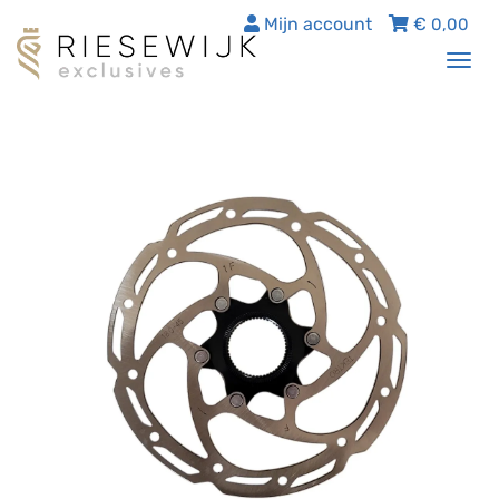
Mijn account
€
0,00
Tog
nav