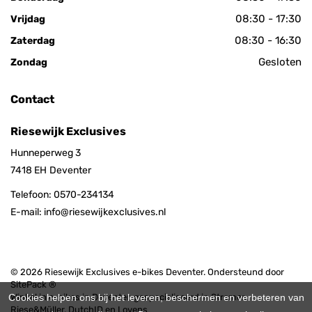
08:30 - 17:30
Vrijdag
08:30 - 16:30
Zaterdag
Gesloten
Zondag
Contact
Riesewijk Exclusives
Hunneperweg 3
7418 EH
Deventer
Telefoon:
0570-234134
E-mail:
info@riesewijkexclusives.nl
© 2026 Riesewijk Exclusives e-bikes Deventer. Ondersteund door
SitePack ®
Cookies helpen ons bij het leveren, beschermen en verbeteren van
Winkel in e-bikes in Deventer, gespecialiseerd in Stromer,
Riese&Müller, DutchID en Lovens