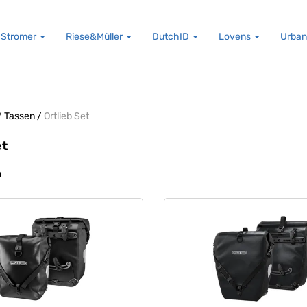
Stromer
Riese&Müller
DutchID
Lovens
Urban
/
Tassen
/
Ortlieb Set
et
n