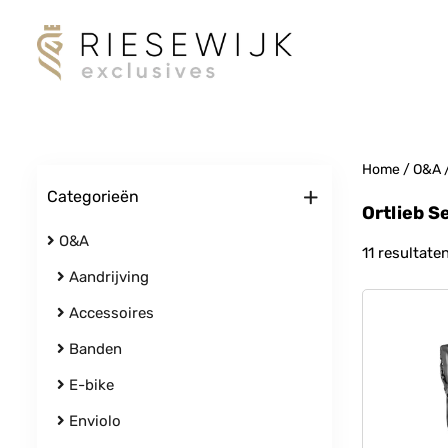
Home
/
O&A
+
Categorieën
Ortlieb S
O&A
11 resultate
Aandrijving
Accessoires
Banden
E-bike
Enviolo