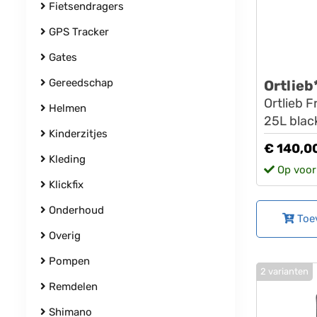
Fietsendragers
GPS Tracker
Gates
Gereedschap
Ortlieb
Ortlieb F
Helmen
25L blac
Kinderzitjes
€ 140,0
Kleding
Op voor
Klickfix
Onderhoud
Toe
Overig
Pompen
2 varianten
Remdelen
Shimano