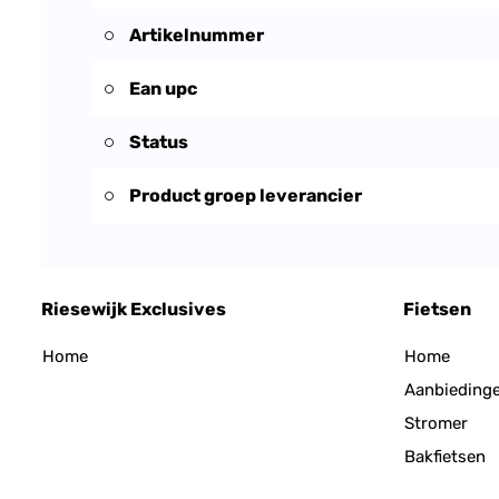
Artikelnummer
Ean upc
Status
Product groep leverancier
Riesewijk Exclusives
Fietsen
Home
Home
Aanbieding
Stromer
Bakfietsen