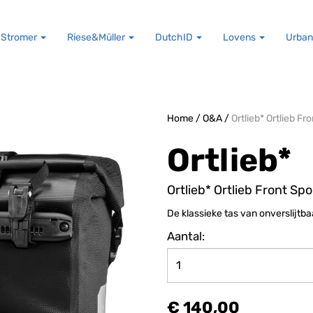
Stromer
Riese&Müller
DutchID
Lovens
Urban
Home
/
O&A
/
Ortlieb* Ortlieb Fr
Ortlieb*
Ortlieb* Ortlieb Front Spo
De klassieke tas van onverslijtbaar
Aantal:
€ 140,00