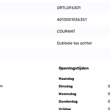
ORTLOF6301
4013051036351
COURANT
Dubbele tas achter
Openingstijden
Maandag
en
0
Dinsdag
0
Woensdag
0
Donderdag
0
Vrijdag