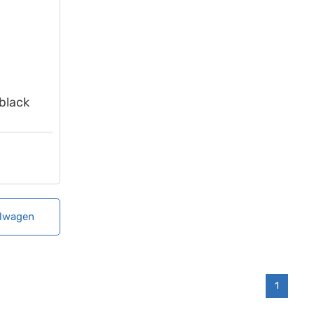
 black
elwagen
1