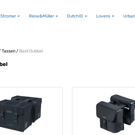
Stromer
Riese&Müller
DutchID
Lovens
Urban
/
Tassen
/
Basil Dubbel
bel