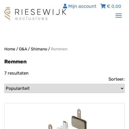
Mijn account
€
0,00
Tog
nav
Home
/
O&A
/
Shimano
/
Remmen
Remmen
7 resultaten
Sorteer: