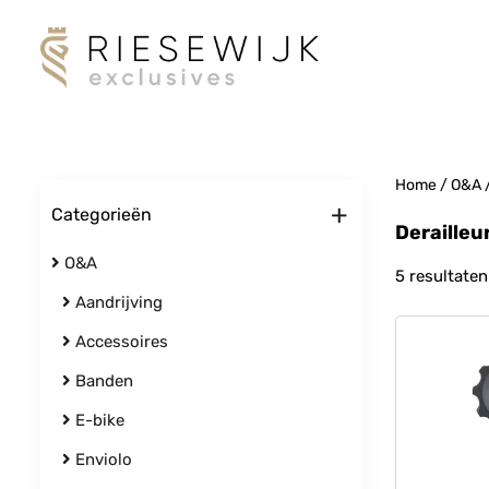
Home
/
O&A
+
Categorieën
Derailleu
O&A
5 resultaten
Aandrijving
Accessoires
Banden
E-bike
Enviolo