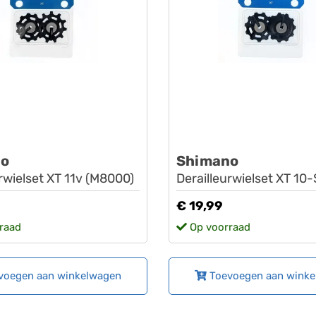
no
Shimano
rwielset XT 11v (M8000)
Derailleurwielset XT 10
€ 19,99
raad
Op voorraad
voegen aan winkelwagen
Toevoegen aan wink