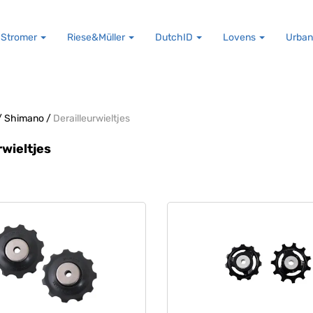
Stromer
Riese&Müller
DutchID
Lovens
Urban
/
Shimano
/
Derailleurwieltjes
rwieltjes