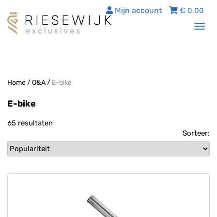
Mijn account
€
0,00
Tog
nav
Home
/
O&A
/
E-bike
E-bike
65 resultaten
Sorteer: