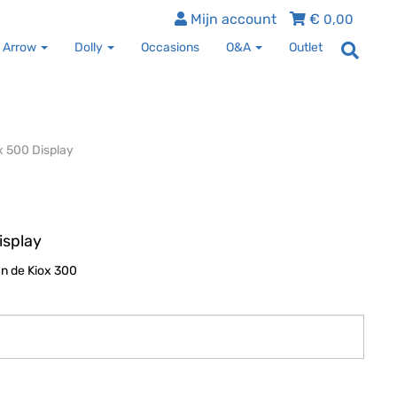
Mijn account
€
0,00
 Arrow
Dolly
Occasions
O&A
Outlet
x 500 Display
isplay
an de Kiox 300