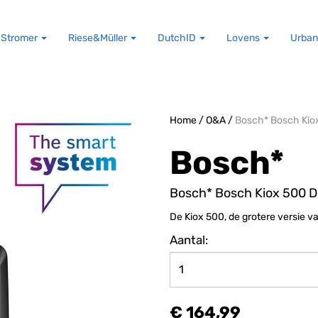
Stromer
Riese&Müller
DutchID
Lovens
Urban
Home
/
O&A
/
Bosch* Bosch Kio
Bosch*
Bosch* Bosch Kiox 500 D
De Kiox 500, de grotere versie v
Aantal:
€ 164,99