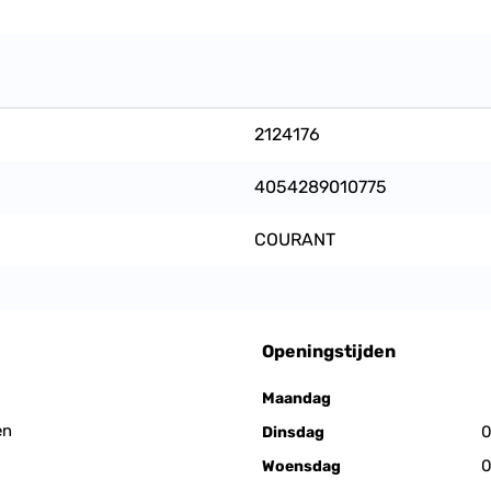
2124176
4054289010775
COURANT
Openingstijden
Maandag
en
0
Dinsdag
0
Woensdag