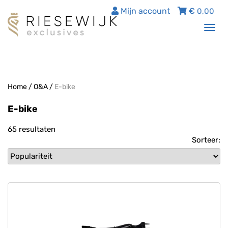
Mijn account
€
0,00
Tog
nav
Home
/
O&A
/
E-bike
E-bike
65 resultaten
Sorteer: