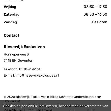
08:30 - 17:30
Vrijdag
08:30 - 16:30
Zaterdag
Gesloten
Zondag
Contact
Riesewijk Exclusives
Hunneperweg 3
7418 EH
Deventer
Telefoon:
0570-234134
E-mail:
info@riesewijkexclusives.nl
© 2026 Riesewijk Exclusives e-bikes Deventer. Ondersteund door
SitePack ®
Cookies helpen ons bij het leveren, beschermen en verbeteren van
Winkel in e-bikes in Deventer, gespecialiseerd in Stromer,
Riese&Müller, DutchID en Lovens