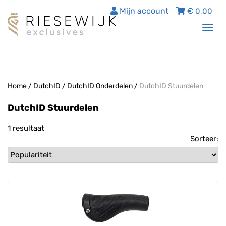
Mijn account
€
0,00
Tog
nav
Home
/
DutchID
/
DutchID Onderdelen
/
DutchID Stuurdelen
DutchID Stuurdelen
1 resultaat
Sorteer: