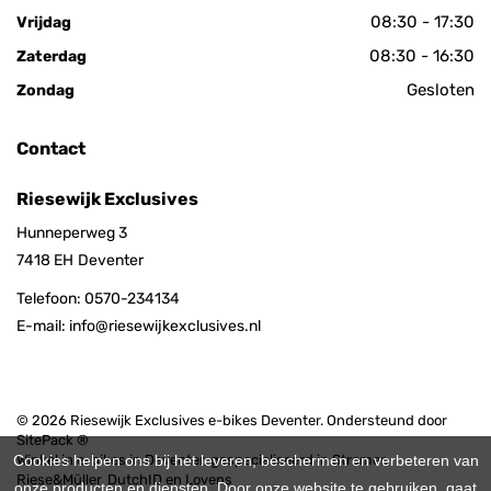
08:30 - 17:30
Vrijdag
08:30 - 16:30
Zaterdag
Gesloten
Zondag
Contact
Riesewijk Exclusives
Hunneperweg 3
7418 EH
Deventer
Telefoon:
0570-234134
E-mail:
info@riesewijkexclusives.nl
© 2026 Riesewijk Exclusives e-bikes Deventer. Ondersteund door
SitePack ®
Cookies helpen ons bij het leveren, beschermen en verbeteren van
Winkel in e-bikes in Deventer, gespecialiseerd in Stromer,
Riese&Müller, DutchID en Lovens
onze producten en diensten. Door onze website te gebruiken, gaat