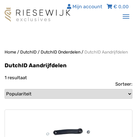
Mijn account
€
0,00
Tog
nav
Home
/
DutchID
/
DutchID Onderdelen
/
DutchID Aandrijfdelen
DutchID Aandrijfdelen
1 resultaat
Sorteer: