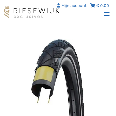
Mijn account
€
0,00
Tog
nav