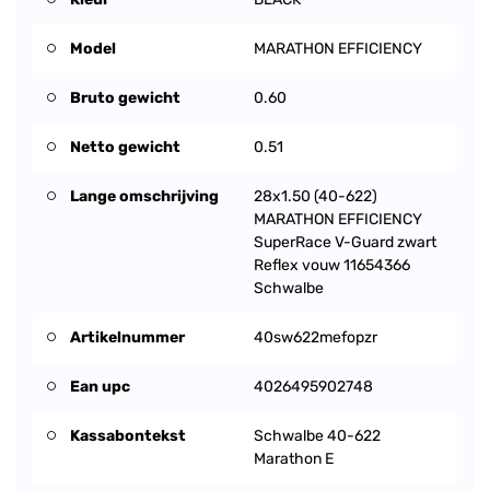
Model
MARATHON EFFICIENCY
Bruto gewicht
0.60
Netto gewicht
0.51
Lange omschrijving
28x1.50 (40-622)
MARATHON EFFICIENCY
SuperRace V-Guard zwart
Reflex vouw 11654366
Schwalbe
Artikelnummer
40sw622mefopzr
Ean upc
4026495902748
Kassabontekst
Schwalbe 40-622
Marathon E