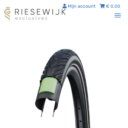
Mijn account
€
0,00
Tog
nav