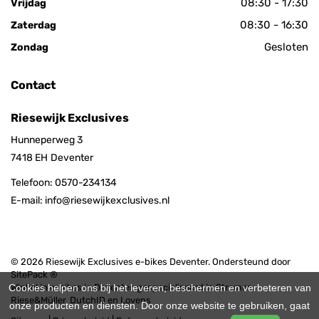
08:30 - 17:30
Vrijdag
08:30 - 16:30
Zaterdag
Gesloten
Zondag
Contact
Riesewijk Exclusives
Hunneperweg 3
7418 EH
Deventer
Telefoon:
0570-234134
E-mail:
info@riesewijkexclusives.nl
© 2026 Riesewijk Exclusives e-bikes Deventer. Ondersteund door
SitePack ®
Cookies helpen ons bij het leveren, beschermen en verbeteren van
Winkel in e-bikes in Deventer, gespecialiseerd in Stromer,
Riese&Müller, DutchID en Lovens
onze producten en diensten. Door onze website te gebruiken, gaat