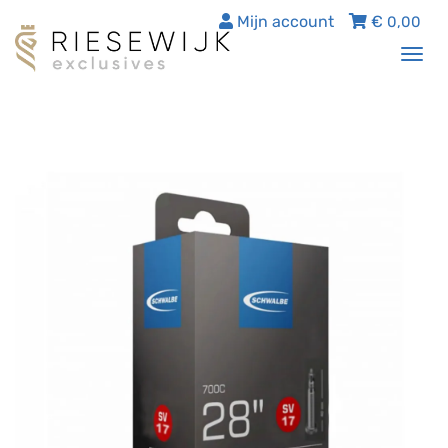
Mijn account
€
0,00
Tog
nav