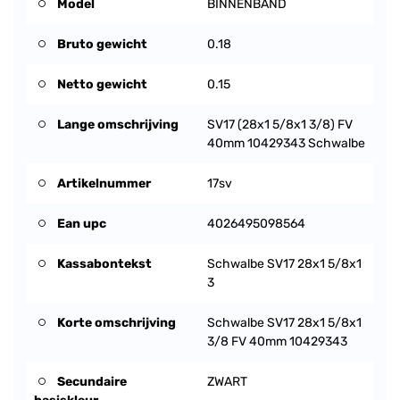
Model
BINNENBAND
Bruto gewicht
0.18
Netto gewicht
0.15
Lange omschrijving
SV17 (28x1 5/8x1 3/8) FV
40mm 10429343 Schwalbe
Artikelnummer
17sv
Ean upc
4026495098564
Kassabontekst
Schwalbe SV17 28x1 5/8x1
3
Korte omschrijving
Schwalbe SV17 28x1 5/8x1
3/8 FV 40mm 10429343
Secundaire
ZWART