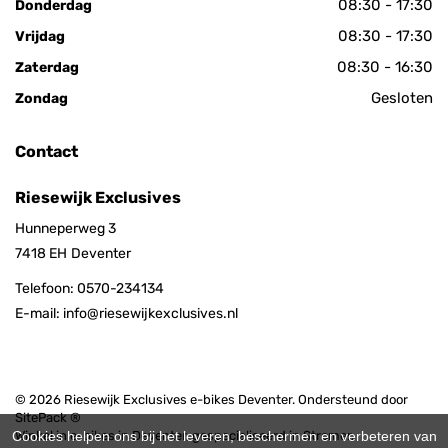
08:30 - 17:30
Donderdag
08:30 - 17:30
Vrijdag
08:30 - 16:30
Zaterdag
Gesloten
Zondag
Contact
Riesewijk Exclusives
Hunneperweg 3
7418 EH
Deventer
Telefoon:
0570-234134
E-mail:
info@riesewijkexclusives.nl
© 2026 Riesewijk Exclusives e-bikes Deventer. Ondersteund door
SitePack ®
Cookies helpen ons bij het leveren, beschermen en verbeteren van
Winkel in e-bikes in Deventer, gespecialiseerd in Stromer,