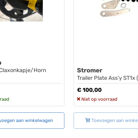
p
Stromer
Claxonkapje/Horn
Trailer Plate Ass'y ST1x
€ 100,00
raad
Niet op voorraad
voegen aan winkelwagen
Toevoegen aan wink