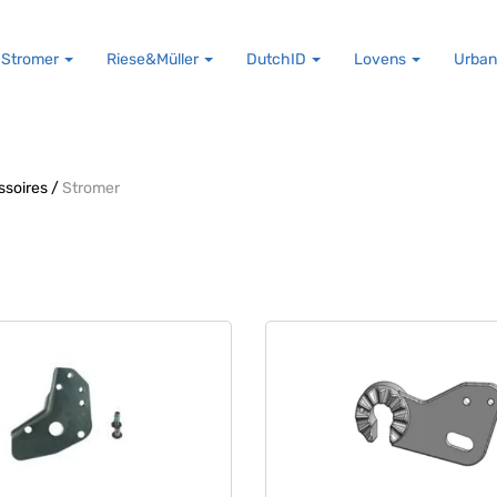
Stromer
Riese&Müller
DutchID
Lovens
Urban
ssoires
/
Stromer