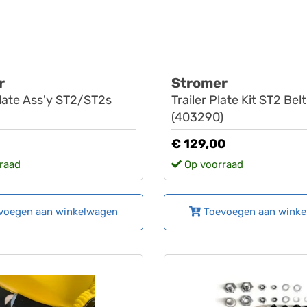
r
Stromer
late Ass'y ST2/ST2s
Trailer Plate Kit ST2 Bel
(403290)
€ 129,00
raad
Op voorraad
voegen aan winkelwagen
Toevoegen aan wink