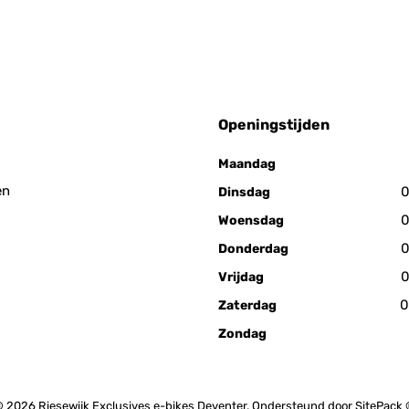
Openingstijden
Maandag
en
0
Dinsdag
0
Woensdag
0
Donderdag
0
Vrijdag
0
Zaterdag
Zondag
 2026 Riesewijk Exclusives e-bikes Deventer. Ondersteund door
SitePack