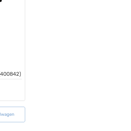
 (400842)
elwagen