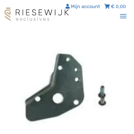
Mijn account
€
0,00
Tog
nav