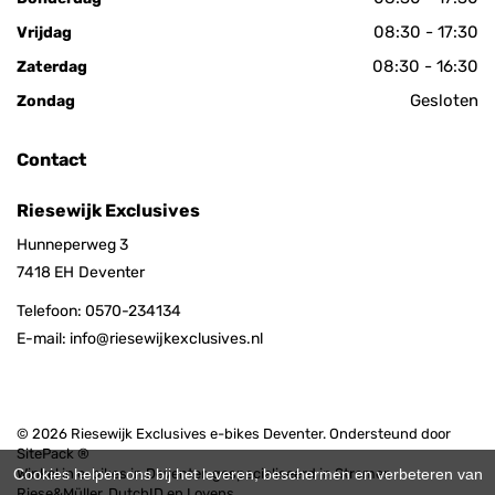
08:30 - 17:30
Vrijdag
08:30 - 16:30
Zaterdag
Gesloten
Zondag
Contact
Riesewijk Exclusives
Hunneperweg 3
7418 EH
Deventer
Telefoon:
0570-234134
E-mail:
info@riesewijkexclusives.nl
© 2026 Riesewijk Exclusives e-bikes Deventer. Ondersteund door
SitePack ®
Cookies helpen ons bij het leveren, beschermen en verbeteren van
Winkel in e-bikes in Deventer, gespecialiseerd in Stromer,
Riese&Müller, DutchID en Lovens