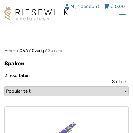
Mijn account
€
0,00
Tog
nav
Home
/
O&A
/
Overig
/
Spaken
Spaken
2 resultaten
Sorteer: