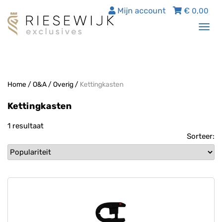
Mijn account
€
0,00
Tog
nav
Home
/
O&A
/
Overig
/
Kettingkasten
Kettingkasten
1 resultaat
Sorteer: