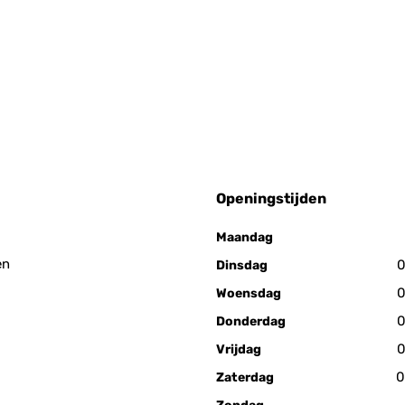
Openingstijden
Maandag
en
0
Dinsdag
0
Woensdag
0
Donderdag
0
Vrijdag
0
Zaterdag