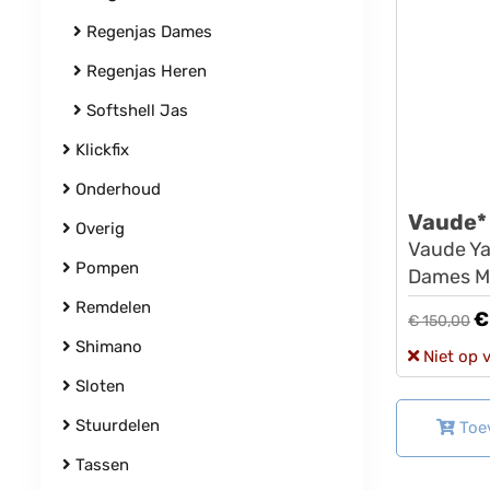
Regenjas Dames
Regenjas Heren
Softshell Jas
Klickfix
Onderhoud
Vaude*
Overig
Vaude Yar
Pompen
Dames Ma
Remdelen
€
€ 150,00
Shimano
Niet op 
Sloten
Stuurdelen
Toe
Tassen