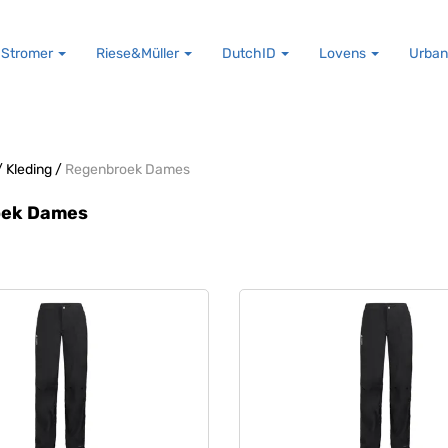
Stromer
Riese&Müller
DutchID
Lovens
Urban
/
Kleding
/
Regenbroek Dames
oek Dames