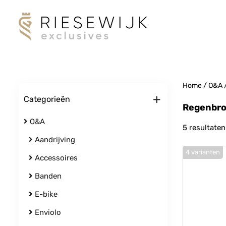
Home
/
O&A
+
Categorieën
Regenbr
O&A
5 resultaten
Aandrijving
4 varianten
Accessoires
Banden
E-bike
Enviolo