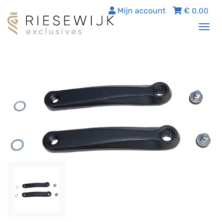
Mijn account
€
0,00
Tog
nav