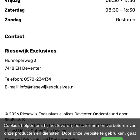
08:30 - 17:30
Vrijdag
08:30 - 16:30
Zaterdag
Gesloten
Zondag
Contact
Riesewijk Exclusives
Hunneperweg 3
7418 EH
Deventer
Telefoon:
0570-234134
E-mail:
info@riesewijkexclusives.nl
© 2026 Riesewijk Exclusives e-bikes Deventer. Ondersteund door
SitePack ®
Cookies helpen ons bij het leveren, beschermen en verbeteren van
Winkel in e-bikes in Deventer, gespecialiseerd in Stromer,
Riese&Müller, DutchID en Lovens
onze producten en diensten. Door onze website te gebruiken, gaat
Sitemap
Privacybeleid
Retourenbeleid