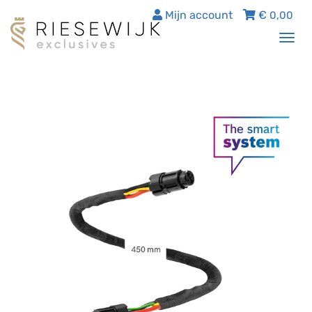
Mijn account
€
0,00
Tog
nav