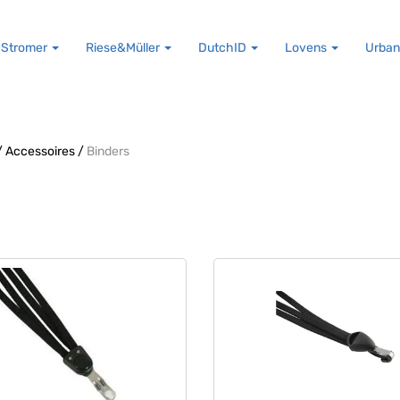
Stromer
Riese&Müller
DutchID
Lovens
Urban
/
Accessoires
/
Binders