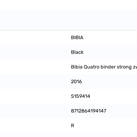
BIBIA
Black
Bibia Quatro binder strong z
2016
S159414
8712864194147
R