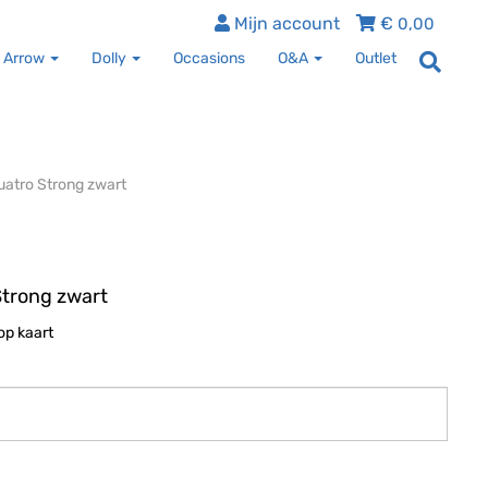
Mijn account
€
0,00
 Arrow
Dolly
Occasions
O&A
Outlet
uatro Strong zwart
Strong zwart
op kaart