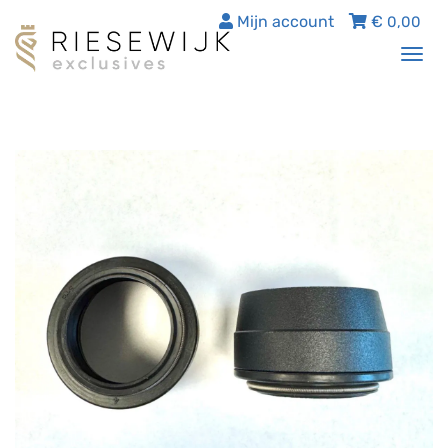
Mijn account
€
0,00
Tog
nav