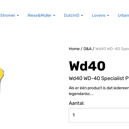
Stromer
Riese&Müller
DutchID
Lovens
Urban
Home
/
O&A
/
Wd40 WD-40 Speci
Wd40
Wd40 WD-40 Specialist 
Als er één product is dat iedere
legendarisc...
Aantal: