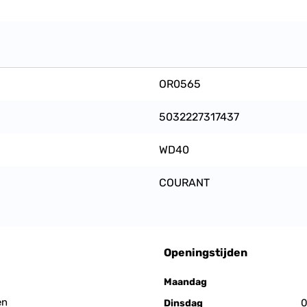
OR0565
5032227317437
WD40
COURANT
Openingstijden
Maandag
en
0
Dinsdag