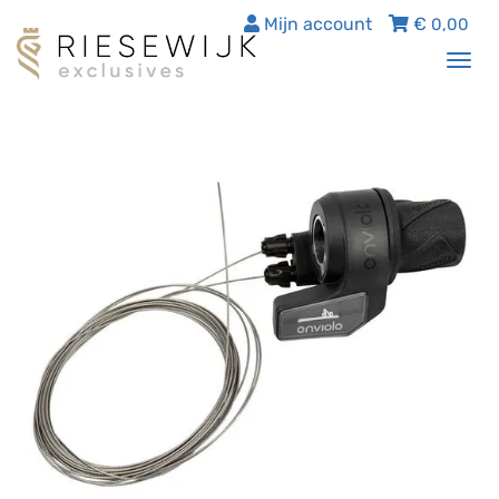
Mijn account
€
0,00
Tog
nav