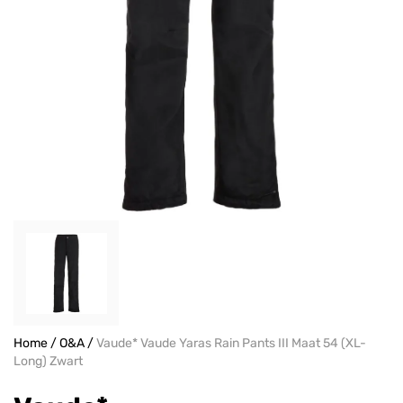
Home
/
O&A
/
Vaude* Vaude Yaras Rain Pants III Maat 54 (XL-
Long) Zwart