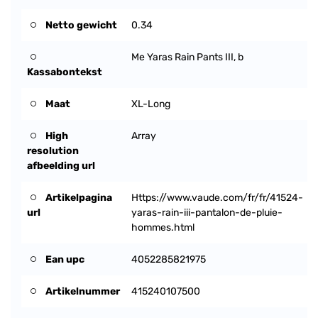
Netto gewicht
0.34
Me Yaras Rain Pants III, b
Kassabontekst
Maat
XL-Long
High
Array
resolution
afbeelding url
Artikelpagina
Https://www.vaude.com/fr/fr/41524-
url
yaras-rain-iii-pantalon-de-pluie-
hommes.html
Ean upc
4052285821975
Artikelnummer
415240107500