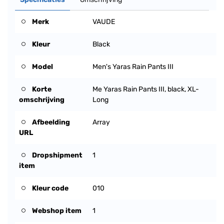
Merk
VAUDE
Kleur
Black
Model
Men's Yaras Rain Pants III
Korte
Me Yaras Rain Pants III, black, XL-
omschrijving
Long
Afbeelding
Array
URL
Dropshipment
1
item
Kleur code
010
Webshop item
1