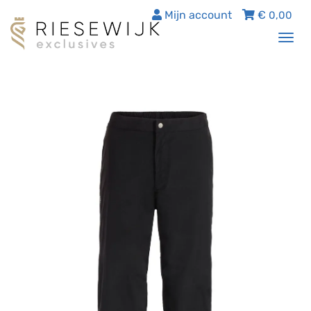
Mijn account
€
0,00
Tog
nav