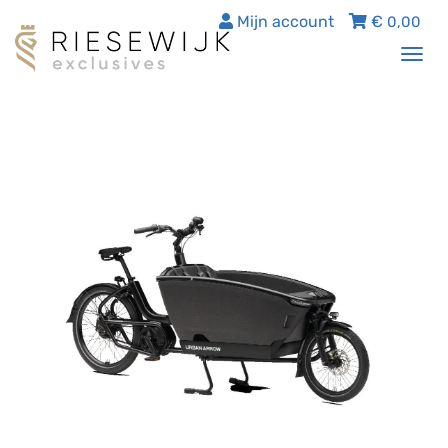
Mijn account
€
0,00
Tog
nav