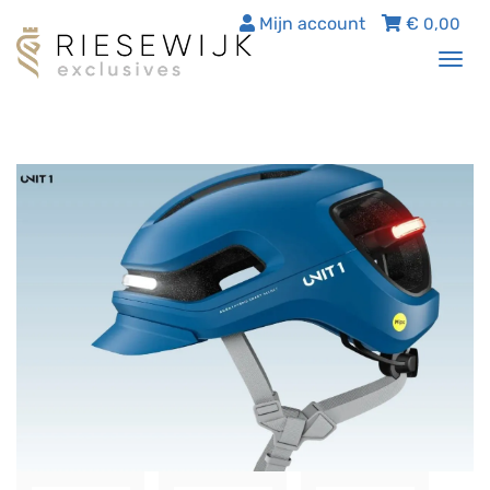
Mijn account
€
0,00
Tog
nav