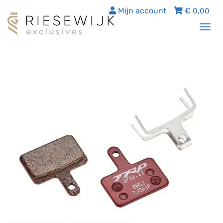
Mijn account
€
0,00
Tog
nav