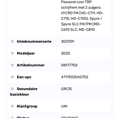
Passend voor TRP
schijfrem met 2 zuigers:
HY/RD FM (HD-C711, HD-
C710, HD-C705), Spyre /
Spyre SLC FM/PM (MD-
C610 SLC, MD-C810
Unieknummerserie
303709
Modeljaar
2025
Artikelnummer
08177702
Ean upc
4717592042702
Secundaire
GRIJS
basiskleur
Klantgroep
UNI