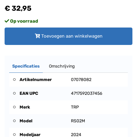
€ 32,95
Op voorraad
Toevoegen aan winkelwagen
Specificaties
Omschrijving
Artikelnummer
07078082
EAN UPC
4717592037456
Merk
TRP
Model
RS02M
Modeljaar
2024