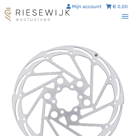
Mijn account
€
0,00
Tog
nav