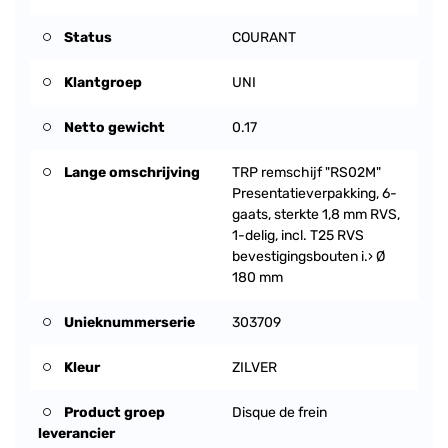
Status
COURANT
Klantgroep
UNI
Netto gewicht
0.17
Lange omschrijving
TRP remschijf "RS02M"
Presentatieverpakking, 6-
gaats, sterkte 1,8 mm RVS,
1-delig, incl. T25 RVS
bevestigingsbouten i.› Ø
180 mm
Unieknummerserie
303709
Kleur
ZILVER
Product groep
Disque de frein
leverancier