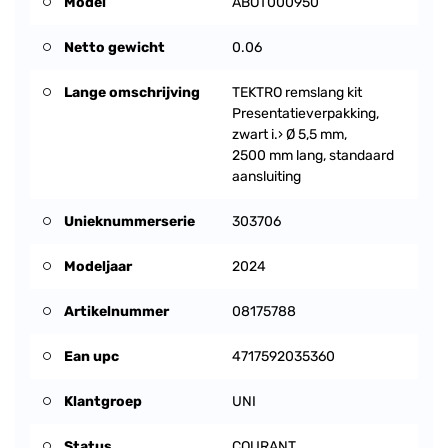
Model
ABOT000950
Netto gewicht
0.06
Lange omschrijving
TEKTRO remslang kit
Presentatieverpakking,
zwart i.› Ø 5,5 mm,
2500 mm lang, standaard
aansluiting
Unieknummerserie
303706
Modeljaar
2024
Artikelnummer
08175788
Ean upc
4717592035360
Klantgroep
UNI
Status
COURANT