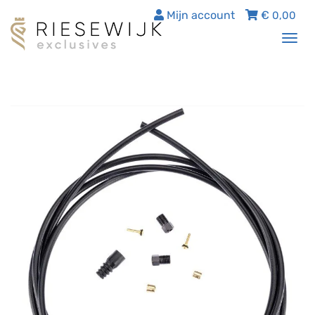
Mijn account
€
0,00
Tog
nav