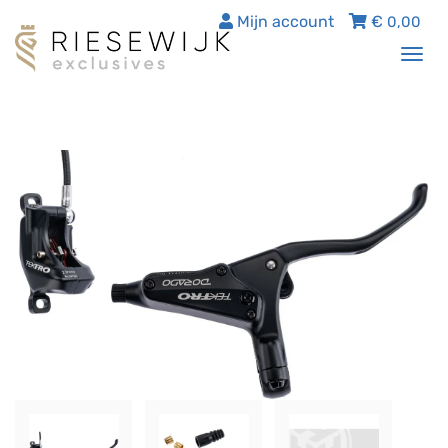
Mijn account
€
0,00
Tog
nav