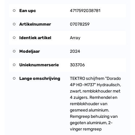
Ean upc
4717592038781
Artikelnummer
07078259
Identiek artikel
Array
Modeljaar
2024
Unieknummerserie
303706
Lange omschrijving
TEKTRO schijfrem "Dorado
4P HD-M737" Hydraulisch,
zwart, remblokhouder met
4 zuigers. Remhendel en
remblokhouder van
gesmeed aluminium.
Remgreep behuizing van
gegoten aluminium, 2-
vinger remgreep