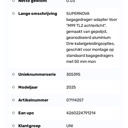
Netto gewicht
0.03
Lange omschrijving
SUPERNOVA
bagagedrager-adapter Voor
"M99 TL2 achterlicht",
gemaakt van gepolijst,
geanodiseerd aluminium
Drie kabelgeleidingsopties,
geschikt voor montage op
standaard bagagedragers
met 50 mm mon
Unieknummerserie
305395
Modeljaar
2025
Artikelnummer
07114257
Ean upc
4260224791214
Klantgroep
UNI