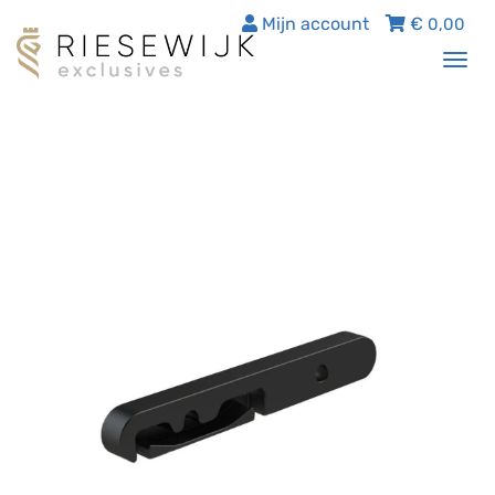
Mijn account
€
0,00
Tog
nav