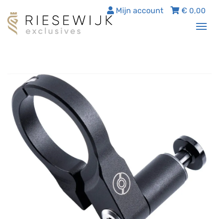
Mijn account
€
0,00
Tog
nav