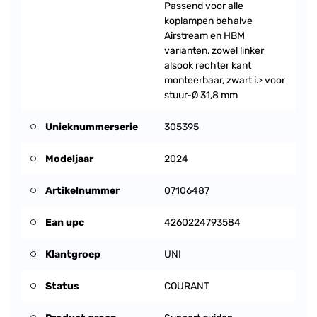
Passend voor alle
koplampen behalve
Airstream en HBM
varianten, zowel linker
alsook rechter kant
monteerbaar, zwart i.› voor
stuur-Ø 31,8 mm
Unieknummerserie
305395
Modeljaar
2024
Artikelnummer
07106487
Ean upc
4260224793584
Klantgroep
UNI
Status
COURANT